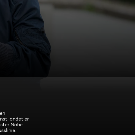
den
nst landet er
hster Nähe
sslinie.