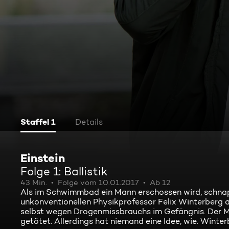
Staffel 1
Details
Einstein
Folge 1: Ballistik
43 Min.
Folge vom 10.01.2017
Ab 12
Als im Schwimmbad ein Mann erschossen wird, schnap
unkonventionellen Physikprofessor Felix Winterberg ali
selbst wegen Drogenmissbrauchs im Gefängnis. Der Mor
getötet. Allerdings hat niemand eine Idee, wie. Winterb