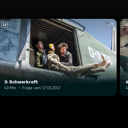
12
12
3: Schwerkraft
43 Min.
Folge vom 17.01.2017
4