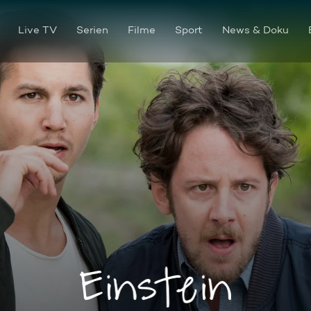
Live TV
Serien
Filme
Sport
News & Doku
Ballistik