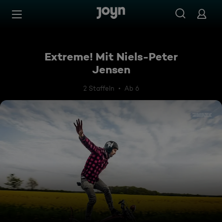
Zum Inhalt springen
Barrierefrei
Extreme! Mit Niels-Peter
Jensen
2 Staffeln
Ab 6