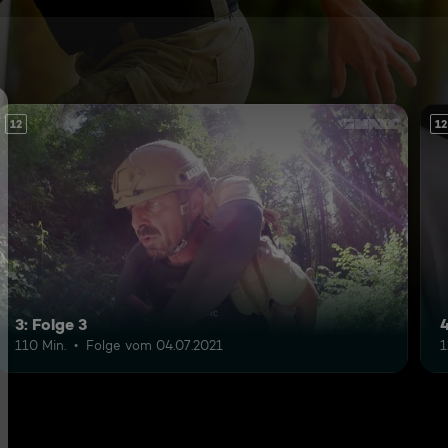
12
12
3: Folge 3
4
110 Min.
Folge vom 04.07.2021
1