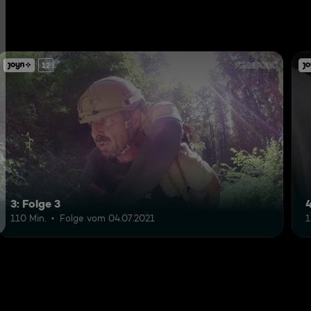
12
3: Folge 3
4
110 Min.
Folge vom 04.07.2021
1