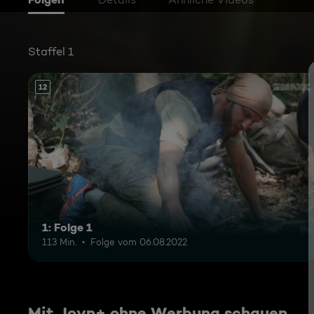
Staffel 1
12
1: Folge 1
113 Min.
Folge vom 06.08.2022
Mit Joyn+ ohne Werbung schauen