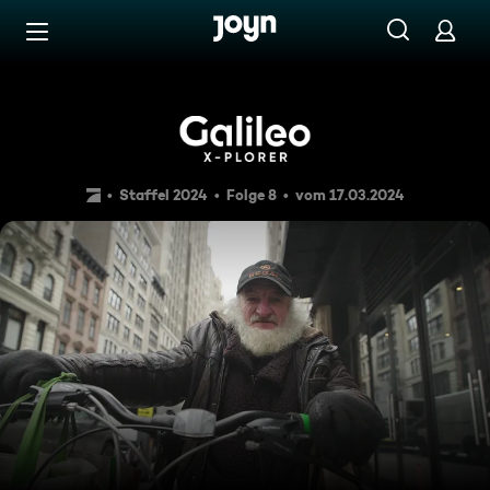
Zum Inhalt springen
Barrierefrei
The Secret Side of New York
Staffel 2024
Folge 8
vom 17.03.2024