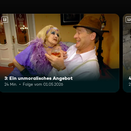
12
12
3: Ein unmoralisches Angebot
24 Min.
Folge vom 01.05.2026
2