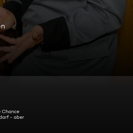
en
ge Chance
darf - aber