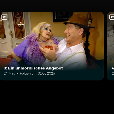
12
12
3: Ein unmoralisches Angebot
24 Min.
Folge vom 01.05.2026
2