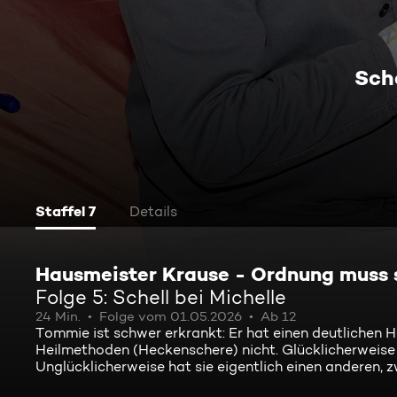
Sche
Staffel 7
Details
Hausmeister Krause - Ordnung muss 
Folge 5: Schell bei Michelle
24 Min.
Folge vom 01.05.2026
Ab 12
Tommie ist schwer erkrankt: Er hat einen deutlichen
Heilmethoden (Heckenschere) nicht. Glücklicherweise 
Unglücklicherweise hat sie eigentlich einen anderen, zw