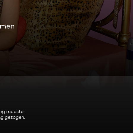
amen
ng rüdester
ng gezogen.