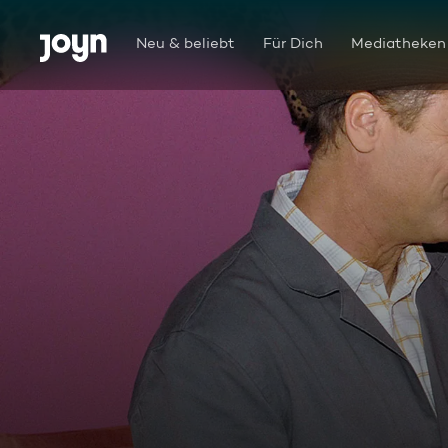
Zum Inhalt springen
Barrierefrei
Neu & beliebt
Für Dich
Mediatheken