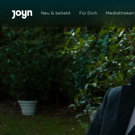
Zum Inhalt springen
Barrierefrei
Neu & beliebt
Für Dich
Mediatheken