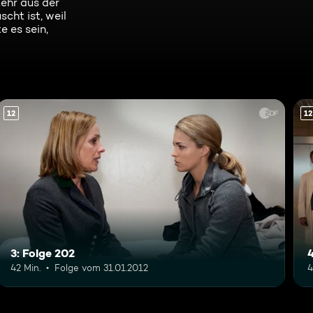
kehr aus der
cht ist, weil
e es sein,
12
12
3: Folge 202
4
42 Min.
Folge vom 31.01.2012
4