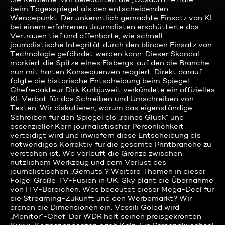
beim Tagesspiegel als den entscheidenden
Wendepunkt: Der unkenntlich gemachte Einsatz von KI
bei einem erfahrenen Journalisten erschütterte das
Vertrauen tief und offenbarte, wie schnell
journalistische Integrität durch den blinden Einsatz von
Technologie gefährdet werden kann. Dieser Skandal
markiert die Spitze eines Eisbergs, auf den die Branche
nun mit harten Konsequenzen reagiert. Direkt darauf
folgte die historische Entscheidung beim Spiegel:
Chefredakteur Dirk Kurbjuweit verkündete ein offizielles
KI-Verbot für das Schreiben und Umschreiben von
Texten. Wir diskutieren, warum das eigenständige
Schreiben für den Spiegel als „reines Glück“ und
essenzieller Kern journalistischer Persönlichkeit
verteidigt wird und inwiefern diese Entscheidung als
notwendiges Korrektiv für die gesamte Printbranche zu
verstehen ist. Wo verläuft die Grenze zwischen
nützlichem Werkzeug und dem Verlust des
journalistischen „Gemüts“? Weitere Themen in dieser
Folge: Große TV-Fusion in UK: Sky plant die Übernahme
von ITV-Bereichen. Was bedeutet dieser Mega-Deal für
die Streaming-Zukunft und den Werbemarkt? Wir
ordnen die Dimensionen ein. Vassili Golod wird
„Monitor“-Chef: Der WDR holt seinen preisgekrönten