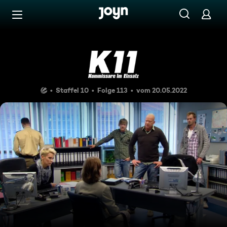
Zum Inhalt springen
Barrierefrei
Mutprobe
Staffel 10
Folge 113
vom 20.05.2022