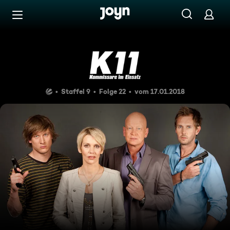
Zum Inhalt springen
Barrierefrei
Ein Leben lang Liebe
Staffel 9
Folge 22
vom 17.01.2018