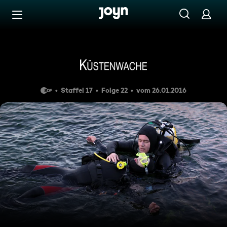
Zum Inhalt springen
Barrierefrei
Der unsichtbare Taucher
Staffel 17
Folge 22
vom 26.01.2016