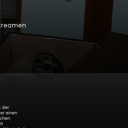
streamen
t der
er einen
schen
it