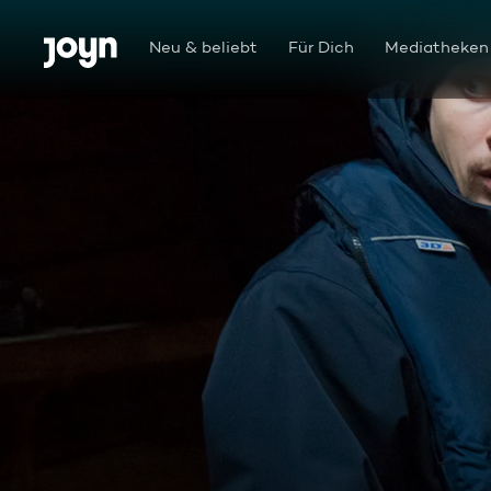
Zum Inhalt springen
Barrierefrei
Neu & beliebt
Für Dich
Mediatheken