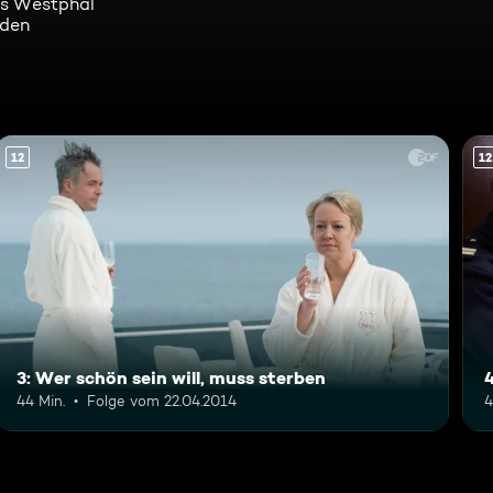
us Westphal
eden
12
12
3: Wer schön sein will, muss sterben
44 Min.
Folge vom 22.04.2014
4