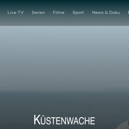
Live TV
Serien
Filme
Sport
News & Doku
Wer schön sein will, muss ste