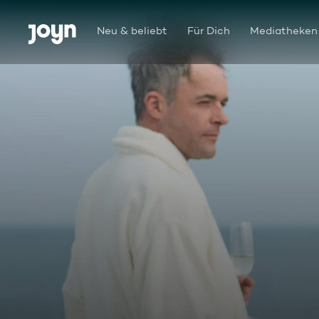
Zum Inhalt springen
Barrierefrei
Neu & beliebt
Für Dich
Mediatheken