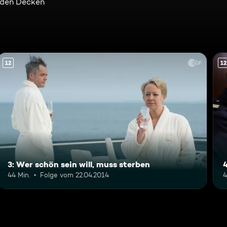
n den Decken
12
12
3: Wer schön sein will, muss sterben
44 Min.
Folge vom 22.04.2014
4