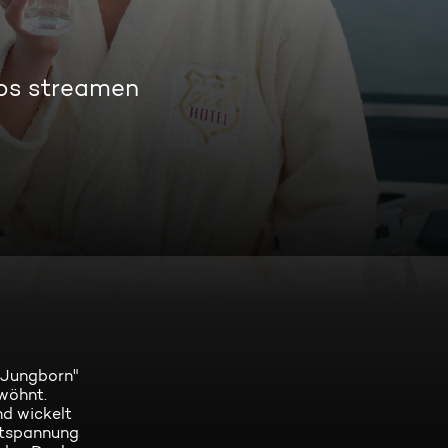
los streamen
"Jungborn"
wöhnt.
d wickelt
ntspannung