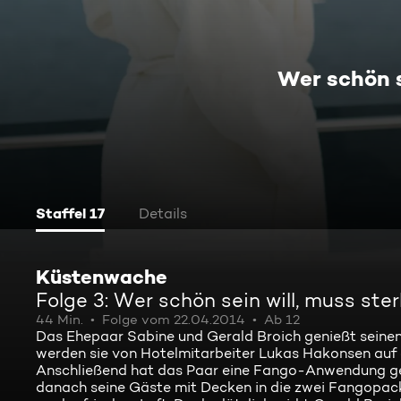
Wer schön s
Staffel 17
Details
Küstenwache
Folge 3: Wer schön sein will, muss ste
44 Min.
Folge vom 22.04.2014
Ab 12
Das Ehepaar Sabine und Gerald Broich genießt seinen
werden sie von Hotelmitarbeiter Lukas Hakonsen auf 
Anschließend hat das Paar eine Fango-Anwendung geb
danach seine Gäste mit Decken in die zwei Fangopac