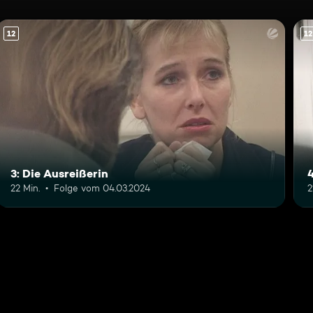
12
12
3: Die Ausreißerin
4
22 Min.
Folge vom 04.03.2024
2