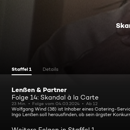
Ska
Staffel 1
Details
Lenßen & Partner
Folge 14: Skandal à la Carte
23 Min.
Folge vom 04.03.2024
Ab 12
Wolfgang Wind (38) ist Inhaber eines Catering-Servi
Ingo Lenßen soll herausfinden, ob sein ärgster Konkurr
Weitere Folgen in Staffel 1