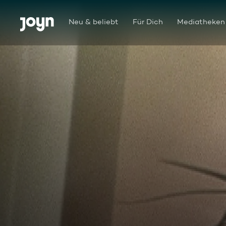
Zum Inhalt springen
Barrierefrei
Neu & beliebt
Für Dich
Mediatheken