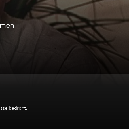
amen
sse bedroht.
...