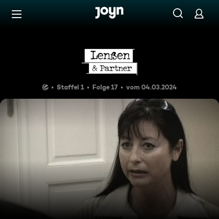
Zum Inhalt springen
Barrierefrei
Mordanschlag in der Ehe
Staffel 1
Folge 17
vom 04.03.2024