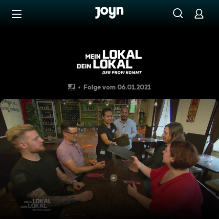
Zum Inhalt springen
Barrierefrei
"Little Tibet"in Berlin mit Sp
Folge vom 06.01.2021