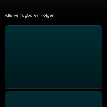
Alle verfügbaren Folgen
Wochenfinale mit mittelalterlichem Ambiente im "Nassau