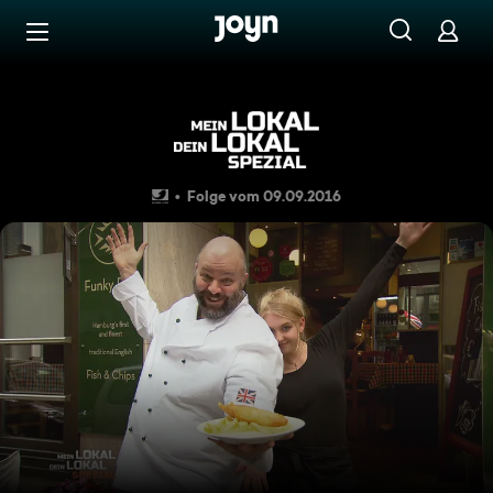
Zum Inhalt springen
Barrierefrei
Seelachs, Kabeljau oder Seet
Folge vom 09.09.2016