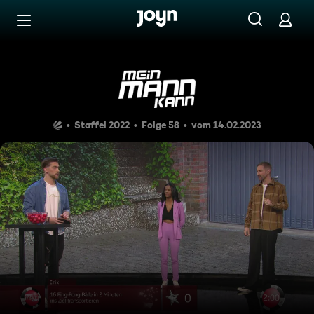
Zum Inhalt springen
Barrierefrei
Von Ping nach Pong
Staffel 2022
Folge 58
vom 14.02.2023