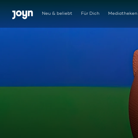
Zum Inhalt springen
Barrierefrei
Neu & beliebt
Für Dich
Mediatheken