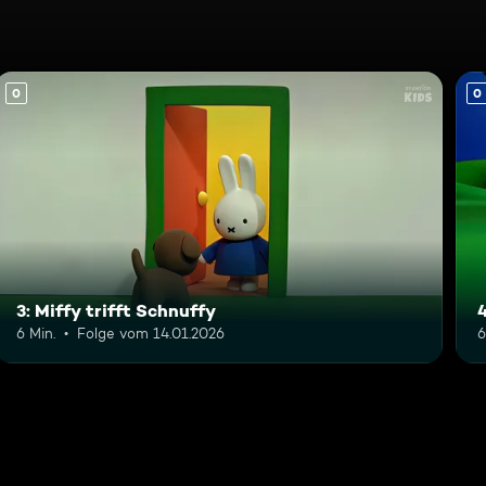
0
0
3: Miffy trifft Schnuffy
6 Min.
Folge vom 14.01.2026
6