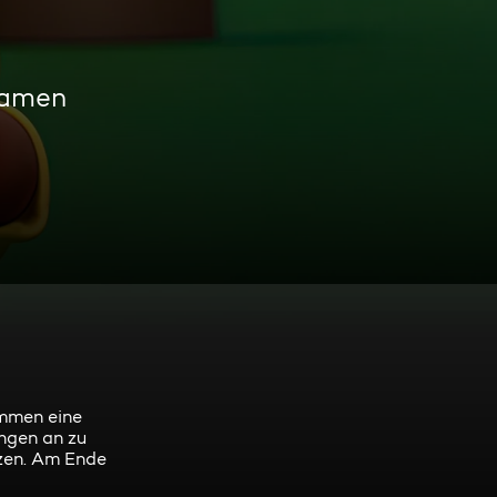
eamen
ammen eine
angen an zu
nzen. Am Ende