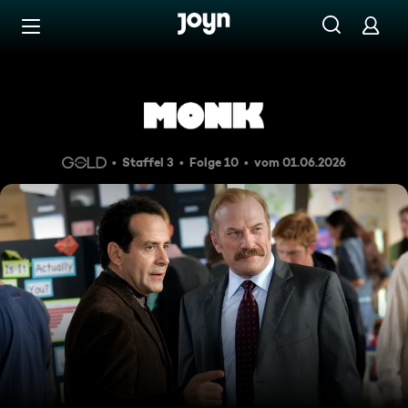
Zum Inhalt springen
Barrierefrei
Mr. Monk und Natalie fischen
Staffel 3
Folge 10
vom 01.06.2026