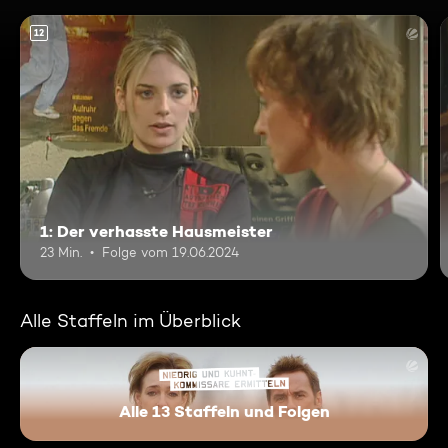
12
1: Der verhasste Hausmeister
23 Min.
Folge vom 19.06.2024
Alle Staffeln im Überblick
Alle 13 Staffeln und Folgen
Niedrig und Kuhnt - Komissar