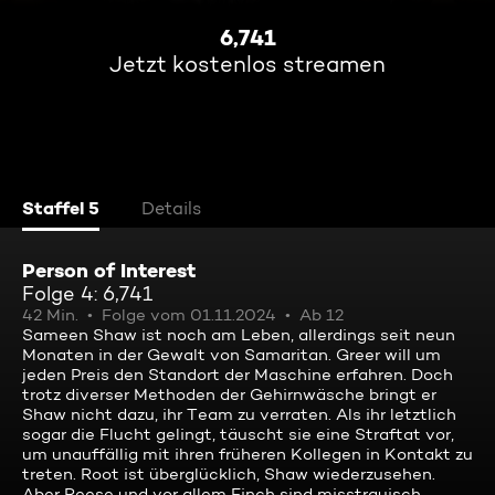
6,741
Jetzt kostenlos streamen
Staffel 5
Details
Person of Interest
Folge 4: 6,741
42 Min.
Folge vom 01.11.2024
Ab 12
Sameen Shaw ist noch am Leben, allerdings seit neun
Monaten in der Gewalt von Samaritan. Greer will um
jeden Preis den Standort der Maschine erfahren. Doch
trotz diverser Methoden der Gehirnwäsche bringt er
Shaw nicht dazu, ihr Team zu verraten. Als ihr letztlich
sogar die Flucht gelingt, täuscht sie eine Straftat vor,
um unauffällig mit ihren früheren Kollegen in Kontakt zu
treten. Root ist überglücklich, Shaw wiederzusehen.
Aber Reese und vor allem Finch sind misstrauisch ...