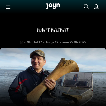
Zum Inhalt springen
Barrierefrei
Sibirien, Der Kapitän und die
Staffel 17
Folge 12
vom 25.04.2025