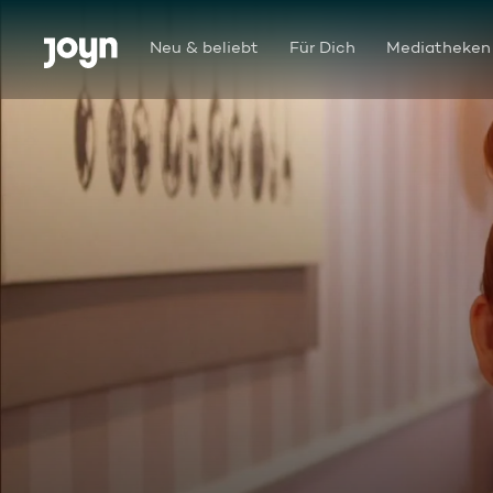
Zum Inhalt springen
Barrierefrei
Neu & beliebt
Für Dich
Mediatheken