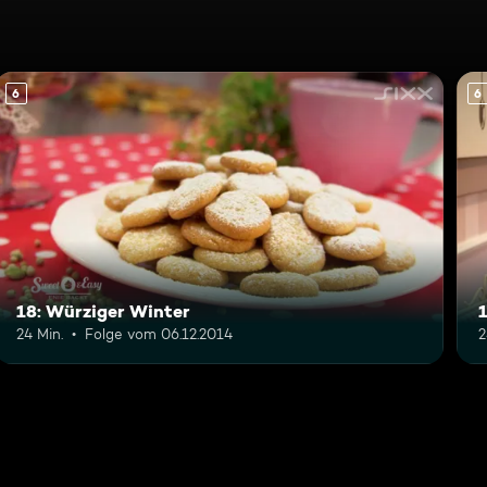
6
6
18: Würziger Winter
24 Min.
Folge vom 06.12.2014
2