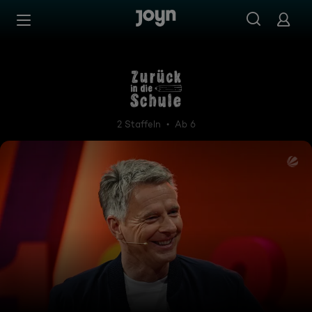
Zum Inhalt springen
Barrierefrei
Zurück in die Schule
2 Staffeln
Ab 6