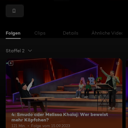
Folgen
Clips
Details
Ähnliche Videos
Staffel 2
6
4: Smudo oder Melissa Khalaj: Wer beweist
mehr Köpfchen?
121 Min.
Folge vom 15.09.2023