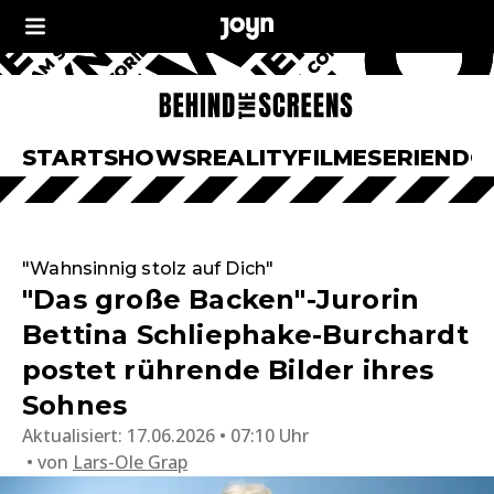
START
SHOWS
REALITY
FILME
SERIEN
DO
"Wahnsinnig stolz auf Dich"
"Das große Backen"-Jurorin
Bettina Schliephake-Burchardt
postet rührende Bilder ihres
Sohnes
Aktualisiert:
17.06.2026 • 07:10 Uhr
von
Lars-Ole Grap