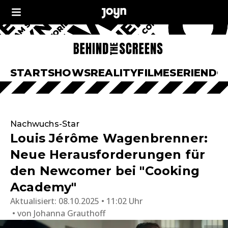
START
SHOWS
REALITY
FILME
SERIEN
DO
Nachwuchs-Star
Louis Jérôme Wagenbrenner:
Neue Herausforderungen für
den Newcomer bei "Cooking
Academy"
Aktualisiert:
08.10.2025 • 11:02 Uhr
von
Johanna Grauthoff