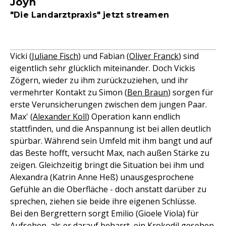
Joyn
"Die Landarztpraxis" jetzt streamen
Vicki (
Juliane Fisch
) und Fabian (
Oliver Franck
) sind
eigentlich sehr glücklich miteinander. Doch Vickis
Zögern, wieder zu ihm zurückzuziehen, und ihr
vermehrter Kontakt zu Simon (
Ben Braun
) sorgen für
erste Verunsicherungen zwischen dem jungen Paar.
Max' (
Alexander Koll
) Operation kann endlich
stattfinden, und die Anspannung ist bei allen deutlich
spürbar. Während sein Umfeld mit ihm bangt und auf
das Beste hofft, versucht Max, nach außen Stärke zu
zeigen. Gleichzeitig bringt die Situation bei ihm und
Alexandra (Katrin Anne Heß) unausgesprochene
Gefühle an die Oberfläche - doch anstatt darüber zu
sprechen, ziehen sie beide ihre eigenen Schlüsse.
Bei den Bergrettern sorgt Emilio (Gioele Viola) für
Aufsehen, als er darauf beharrt, ein Krokodil gesehen