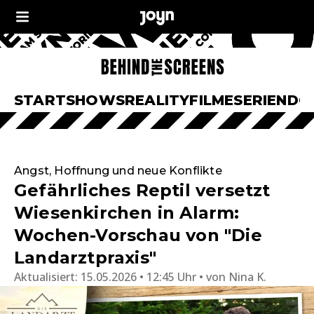
START
SHOWS
REALITY
FILME
SERIEN
DO
Angst, Hoffnung und neue Konflikte
Gefährliches Reptil versetzt
Wiesenkirchen in Alarm:
Wochen-Vorschau von "Die
Landarztpraxis"
Aktualisiert:
15.05.2026 • 12:45 Uhr
von
Nina K.