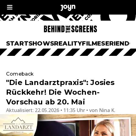
START
SHOWS
REALITY
FILME
SERIEN
DO
Comeback
"Die Landarztpraxis": Josies
Rückkehr! Die Wochen-
Vorschau ab 20. Mai
Aktualisiert:
22.05.2026 • 11:35 Uhr
von
Nina K.