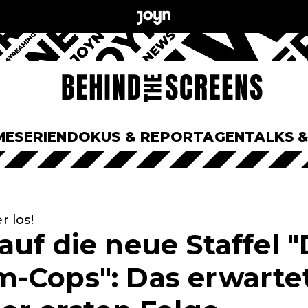
ME
SERIEN
DOKUS & REPORTAGEN
TALKS 
r los!
uf die neue Staffel "
-Cops": Das erwartet