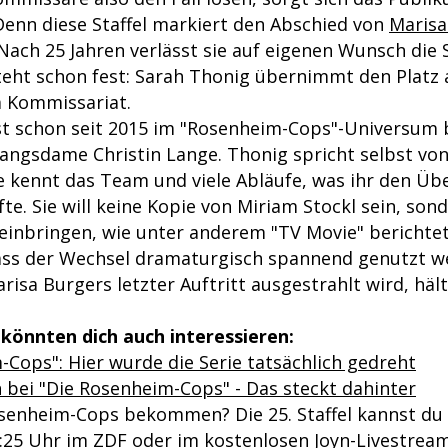
Denn diese Staffel markiert den Abschied von
Marisa
Nach 25 Jahren verlässt sie auf eigenen Wunsch die S
teht schon fest: Sarah Thonig übernimmt den Platz
m Kommissariat.
st schon seit 2015 im "Rosenheim-Cops"-Universum b
fangsdame Christin Lange. Thonig spricht selbst vo
ie kennt das Team und viele Abläufe, was ihr den Ü
fte. Sie will keine Kopie von Miriam Stockl sein, son
 einbringen, wie unter anderem "TV Movie" berichte
ass der Wechsel dramaturgisch spannend genutzt we
isa Burgers letzter Auftritt ausgestrahlt wird, häl
könnten dich auch interessieren:
-Cops": Hier wurde die Serie tatsächlich gedreht
 bei "Die Rosenheim-Cops" - Das steckt dahinter
osenheim-Cops bekommen? Die 25. Staffel kannst du 
25 Uhr im ZDF oder im kostenlosen Joyn-Livestrea