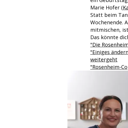
ein Geburtstag
Marie Hofer (
Ka
Statt beim Tan
Wochenende. Al
mitmischen, is
Das könnte dich
"Die Rosenheim-
"Einiges änder
weitergeht
"Rosenheim-Cop