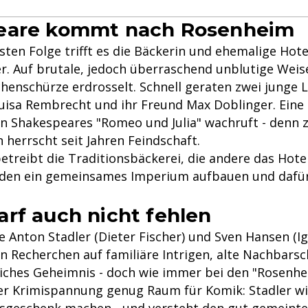
eare kommt nach Rosenheim
rsten Folge trifft es die Bäckerin und ehemalige Hot
r. Auf brutale, jedoch überraschend unblutige Weise
chenschürze erdrosselt. Schnell geraten zwei junge 
 Luisa Rembrecht und ihr Freund Max Doblinger. Eine
n Shakespeares "Romeo und Julia" wachruft - denn 
 herrscht seit Jahren Feindschaft.
betreibt die Traditionsbäckerei, die andere das Hot
iden ein gemeinsames Imperium aufbauen und dafür
rf auch nicht fehlen
Anton Stadler (Dieter Fischer) und Sven Hansen (Igo
n Recherchen auf familiäre Intrigen, alte Nachbarsc
liches Geheimnis - doch wie immer bei den "Rosenh
er Krimispannung genug Raum für Komik: Stadler wil