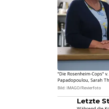
"Die Rosenheim-Cops" v. l
Papadopoulou, Sarah Th
Bild: IMAGO/Revierfoto
Letzte S
Während die Ko