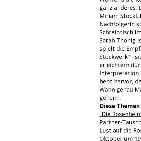
ganz anderes: 
Miriam Stockl. 
Nachfolgerin s
Schreibtisch i
Sarah Thonig i
spielt die Emp
Stockwerk" - s
erleichtern dür
Interpretation
hebt hervor, d
Wann genau Mar
geheim.
Diese Themen 
"Die Rosenheim
Partner-Tausch
Lust auf die R
Oktober um 19: