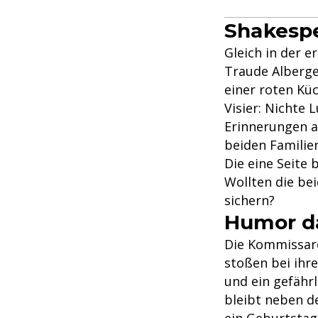
Shakesp
Gleich in der e
Traude Alberge
einer roten Kü
Visier: Nichte
Erinnerungen a
beiden Familien
Die eine Seite 
Wollten die be
sichern?
Humor da
Die Kommissare 
stoßen bei ihre
und ein gefähr
bleibt neben d