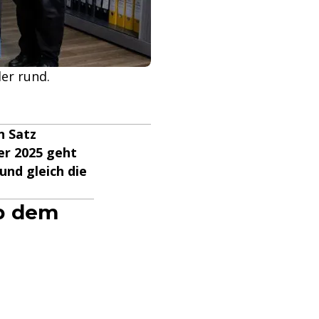
der rund.
n Satz
ber 2025 geht
und gleich die
ab dem