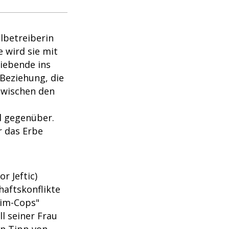
elbetreiberin
 wird sie mit
Liebende ins
 Beziehung, die
zwischen den
el gegenüber.
 das Erbe
r Jeftic)
haftskonflikte
eim-Cops"
l seiner Frau