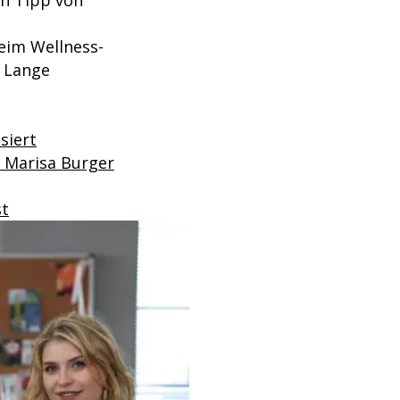
n Tipp von
beim Wellness-
n Lange
siert
e Marisa Burger
st