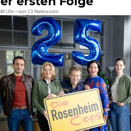
der ersten Folge
:40 Uhr
von
C3 Newsroom