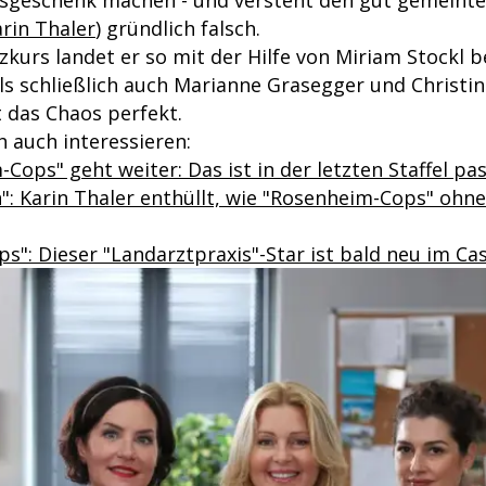
sgeschenk machen - und versteht den gut gemeinte
rin Thaler
) gründlich falsch.
zkurs landet er so mit der Hilfe von Miriam Stockl 
s schließlich auch Marianne Grasegger und Christi
t das Chaos perfekt.
 auch interessieren:
Cops" geht weiter: Das ist in der letzten Staffel pas
n": Karin Thaler enthüllt, wie "Rosenheim-Cops" ohn
s": Dieser "Landarztpraxis"-Star ist bald neu im Ca