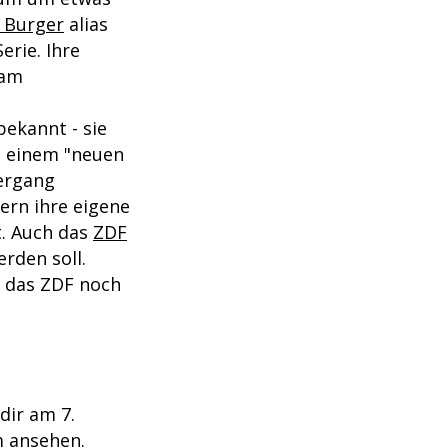
 Burger
alias
erie. Ihre
 am
ekannt - sie
n einem "neuen
bergang
dern ihre eigene
t. Auch das
ZDF
rden soll.
t das ZDF noch
dir am 7.
m ansehen.