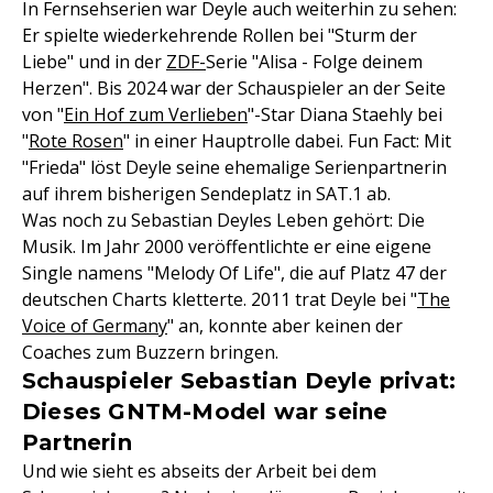
In Fernsehserien war Deyle auch weiterhin zu sehen:
Er spielte wiederkehrende Rollen bei "Sturm der
Liebe" und in der
ZDF-
Serie "Alisa - Folge deinem
Herzen". Bis 2024 war der Schauspieler an der Seite
von "
Ein Hof zum Verlieben
"-Star Diana Staehly bei
"
Rote Rosen
" in einer Hauptrolle dabei. Fun Fact: Mit
"Frieda" löst Deyle seine ehemalige Serienpartnerin
auf ihrem bisherigen Sendeplatz in SAT.1 ab.
Was noch zu Sebastian Deyles Leben gehört: Die
Musik. Im Jahr 2000 veröffentlichte er eine eigene
Single namens "Melody Of Life", die auf Platz 47 der
deutschen Charts kletterte. 2011 trat Deyle bei "
The
Voice of Germany
" an, konnte aber keinen der
Coaches zum Buzzern bringen.
Schauspieler Sebastian Deyle privat:
Dieses GNTM-Model war seine
Partnerin
Und wie sieht es abseits der Arbeit bei dem