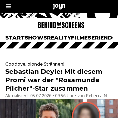
START
SHOWS
REALITY
FILME
SERIEN
DO
Goodbye, blonde Strähnen!
Sebastian Deyle: Mit diesem
Promi war der "Rosamunde
Pilcher"-Star zusammen
Aktualisiert:
05.07.2026 • 09:56 Uhr
von
Rebecca N.