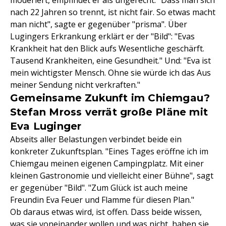
moderiert, empfindet er als ungerecht: "Dass man sich
nach 22 Jahren so trennt, ist nicht fair. So etwas macht
man nicht", sagte er gegenüber "prisma". Über
Lugingers Erkrankung erklärt er der "Bild": "Evas
Krankheit hat den Blick aufs Wesentliche geschärft.
Tausend Krankheiten, eine Gesundheit." Und: "Eva ist
mein wichtigster Mensch. Ohne sie würde ich das Aus
meiner Sendung nicht verkraften."
Gemeinsame Zukunft im Chiemgau?
Stefan Mross verrät große Pläne mit
Eva Luginger
Abseits aller Belastungen verbindet beide ein
konkreter Zukunftsplan. "Eines Tages eröffne ich im
Chiemgau meinen eigenen Campingplatz. Mit einer
kleinen Gastronomie und vielleicht einer Bühne", sagt
er gegenüber "Bild". "Zum Glück ist auch meine
Freundin Eva Feuer und Flamme für diesen Plan."
Ob daraus etwas wird, ist offen. Dass beide wissen,
was sie voneinander wollen und was nicht, haben sie