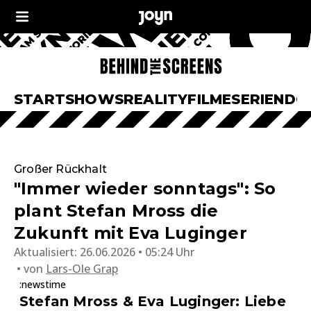
START
SHOWS
REALITY
FILME
SERIEN
DO
Großer Rückhalt
"Immer wieder sonntags": So
plant Stefan Mross die
Zukunft mit Eva Luginger
Aktualisiert:
26.06.2026 • 05:24 Uhr
von
Lars-Ole Grap
:newstime
Stefan Mross & Eva Luginger: Liebe