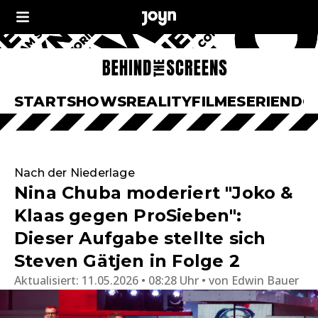
START
SHOWS
REALITY
FILME
SERIEN
DO
Nach der Niederlage
Nina Chuba moderiert "Joko &
Klaas gegen ProSieben":
Dieser Aufgabe stellte sich
Steven Gätjen in Folge 2
Aktualisiert:
11.05.2026 • 08:28 Uhr
von
Edwin Bauer