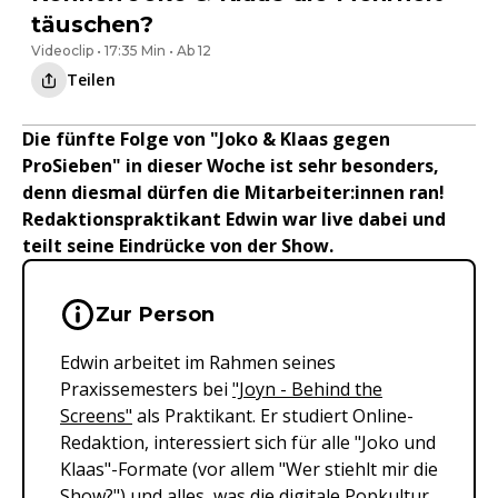
täuschen?
Videoclip • 17:35 Min • Ab 12
Teilen
Die fünfte Folge von "Joko & Klaas gegen
ProSieben" in dieser Woche ist sehr besonders,
denn diesmal dürfen die Mitarbeiter:innen ran!
Redaktionspraktikant Edwin war live dabei und
teilt seine Eindrücke von der Show.
Wichtige Hinweise & Informationen 
Zur Person
Edwin arbeitet im Rahmen seines
Praxissemesters bei
"Joyn - Behind the
Screens"
als Praktikant. Er studiert Online-
Redaktion, interessiert sich für alle "Joko und
Klaas"-Formate (vor allem "Wer stiehlt mir die
Show?") und alles, was die digitale Popkultur