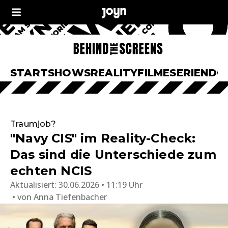
START
SHOWS
REALITY
FILME
SERIEN
DO
Traumjob?
"Navy CIS" im Reality-Check:
Das sind die Unterschiede zum
echten NCIS
Aktualisiert:
30.06.2026 • 11:19 Uhr
von
Anna Tiefenbacher