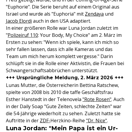
"Euphorie". Die Serie beruht auf einem Original aus
Israel und wurde als "Euphoria" mit
Zendaya
und
Jacob Elordi
auch in den USA adaptiert.
In einer größeren Rolle war Luna Jordan zuletzt im
"
Polizeiruf 110
: Your Body, My Choice" am 2. März im
Ersten zu sehen: "Wenn ich spiele, kann ich mich so
sehr fallen lassen, dass ich alle Kameras und das
Team um mich herum komplett vergesse." Darin
schlüpft sie in die Rolle einer Aktivistin, die Frauen bei
Schwangerschaftsabbrüchen unterstützt.
+++ Ursprüngliche Meldung, 2. März 2026 +++
Lunas Mutter, die Österreicherin Bettina Ratschew,
spielte von 2008 bis 2010 die taffe Geschäftsfrau
Esther Hanstedt in der Telenovela
"Rote Rosen"
. Auch
in der Daily Soap "Gute Zeiten, schlechte Zeiten" war
die 54-Jährige wiederholt zu sehen. Zuletzt hatte sie
Auftritte in der
ZDF-
Herzkino-Reihe
"Dr. Nice"
.
Luna Jordan: "Mein Papa ist ein Ur-