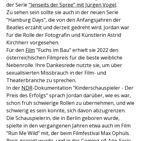
der Serie
"Jenseits der Spree" mit Jürgen Vogel
.
Zu sehen sein sollte sie auch in der neuen Serie
"Hamburg Days", die von den Anfangsjahren der
Beatles erzählt und derzeit gedreht wird. Jordan war
für die Rolle der Fotografin und Künstlerin Astrid
Kirchherr vorgesehen.
Für den
Film
"Fuchs im Bau" erhielt sie 2022 den
österreichischen Filmpreis für die beste weibliche
Nebenrolle. Ihre Dankesrede nutzte sie, um über
sexualisierten Missbrauch in der Film- und
Theaterbranche zu sprechen.
In der
NDR
-Dokumentation "Kinderschauspieler - Der
Preis des Erfolgs" sprach Jordan darüber, wie es war,
schon früh schwierige Rollen zu übernehmen, und wie
schwierig es sein konnte, sich davon abzugrenzen.
Die Schauspielerin, die in Berlin geboren wurde,
spielte in den vergangenen Jahren etwa auch im Film
"Run Me Wild" mit, der beim Filmfestival Max Ophüls
Preis gezeigt wurde, und in der Coming-of-Age-Serie