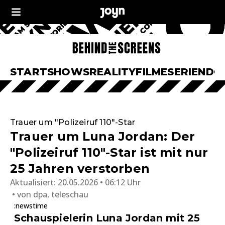
START
SHOWS
REALITY
FILME
SERIEN
DO
Trauer um "Polizeiruf 110"-Star
Trauer um Luna Jordan: Der
"Polizeiruf 110"-Star ist mit nur
25 Jahren verstorben
Aktualisiert:
20.05.2026 • 06:12 Uhr
von
dpa, teleschau
:newstime
Schauspielerin Luna Jordan mit 25