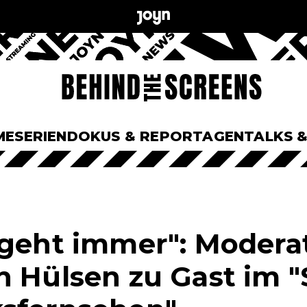
ME
SERIEN
DOKUS & REPORTAGEN
TALKS 
 geht immer": Modera
n Hülsen zu Gast im "