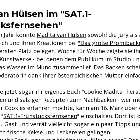
an Hülsen im "SAT.1-
cksfernsehen"
n Jahr konnte
Madita van Hülsen
sowohl die Jury als
ich und ihren Kreationen bei
"Das große Promiback
ersten Platz belegen. Woche für Woche zeigte sie i
Kunstwerke - bei denen dem Publikum im Studio un
as Wasser im Mund zusammenlief. Das Backen schei
eratorin dank ihrer österreichischen Mutter einfac
ie jetzt sogar ihr eigenes Buch "Cookie Madita" her
ßen und salzigen Rezepten zum Nachbacken - wer me
ür Cookies erfahren möchte, kann am 16. März über 
 "
SAT.1-Frühstücksfernsehen
" einschalten. Dort ist 
Gast und verrät vielleicht sogar ein paar Tipps und
ch frische Kekse und Leckereien gelingen.