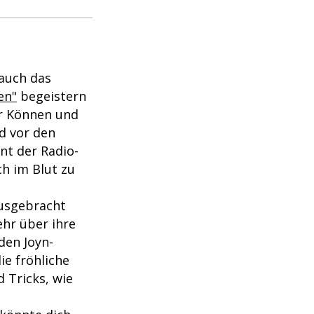
 auch das
en"
begeistern
hr Können und
d vor den
nt der Radio-
h im Blut zu
ausgebracht
hr über ihre
den Joyn-
die fröhliche
 Tricks, wie