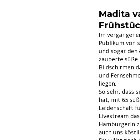
Madita v
Frühstü
Im vergangene
Publikum von s
und sogar den 
zauberte süße 
Bildschirmen d
und Fernsehmod
liegen.
So sehr, dass s
hat, mit 65 sü
Leidenschaft f
Livestream das
Hamburgerin zu 
auch uns köstli