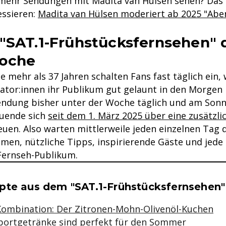
 mehr Sendungen mit Madita van Hülsen sehen? Das 
essieren:
Madita van Hülsen moderiert ab 2025 "Ab
"SAT.1-Frühstücksfernsehen" 
oche
le mehr als 37 Jahren schalten Fans fast täglich ein,
ator:innen ihr Publikum gut gelaunt in den Morgen 
ndung bisher unter der Woche täglich und am Sonnt
uende sich
seit dem 1. März 2025 über eine zusätzl
euen. Also warten mittlerweile jeden einzelnen Tag
en, nützliche Tipps, inspirierende Gäste und jed
Fernseh-Publikum.
se & Informationen zum Inhalt
pte aus dem "SAT.1-Frühstücksfernsehen"
ombination: Der Zitronen-Mohn-Olivenöl-Kuchen
Sportgetränke sind perfekt für den Sommer