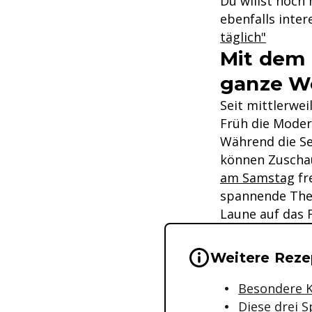
Du willst noch
ebenfalls inter
täglich"
Mit dem 
ganze W
Seit mittlerwei
Früh die Moder
Während die Se
können Zuscha
am Samstag
fr
spannende Them
Laune auf das 
Wichtige Hinwei
Weitere Reze
Besondere K
Diese drei 