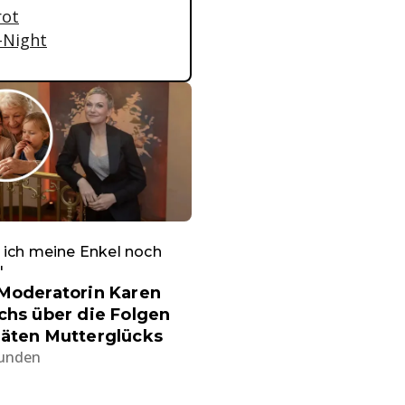
rot
-Night
ich meine Enkel noch
"
-Moderatorin Karen
chs über die Folgen
päten Mutterglücks
tunden