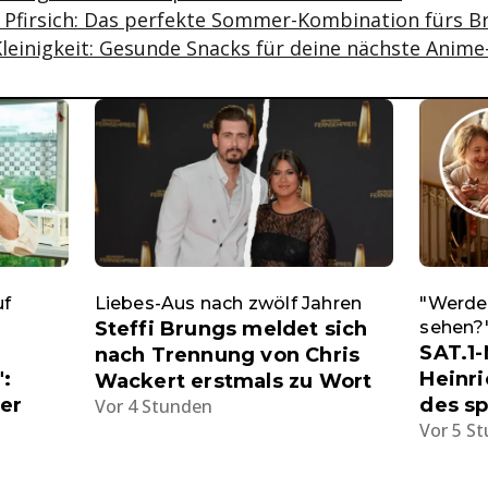
 Pfirsich: Das perfekte Sommer-Kombination fürs B
Kleinigkeit: Gesunde Snacks für deine nächste Anime
uf
Liebes-Aus nach zwölf Jahren
"Werde 
Steffi Brungs meldet sich
sehen?
SAT.1
nach Trennung von Chris
:
Heinri
Wackert erstmals zu Wort
er
des s
Vor 4 Stunden
Vor 5 S