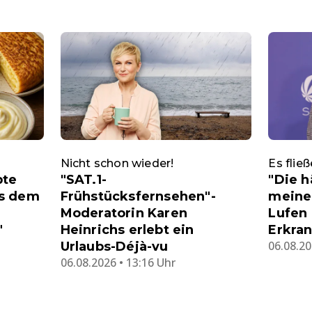
Nicht schon wieder!
Es flie
pte
"SAT.1-
"Die h
us dem
Frühstücksfernsehen"-
meine
Moderatorin Karen
Lufen
"
Heinrichs erlebt ein
Erkran
06.08.20
Urlaubs-Déjà-vu
06.08.2026 • 13:16 Uhr