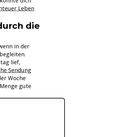
könnte dich
enteuer Leben
durch die
 wenn in der
begleiten.
ag lief,
iche Sendung
 der Woche
e Menge gute