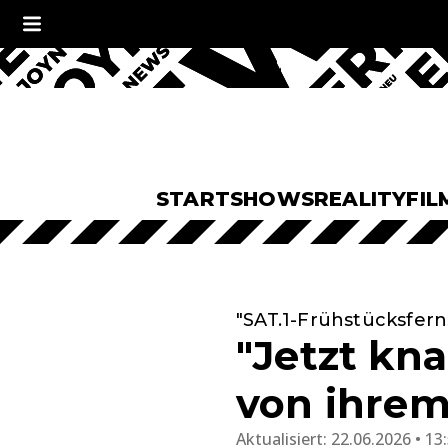
START
SHOWS
REALITY
FIL
"SAT.1-Frühstücksfer
"Jetzt kna
von ihrem
Aktualisiert:
22.06.2026 • 13