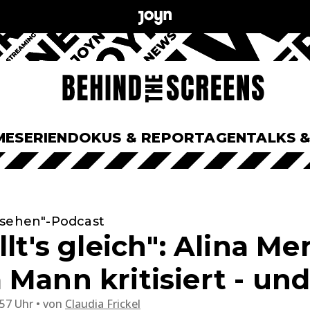
ME
SERIEN
DOKUS & REPORTAGEN
TALKS 
nsehen"-Podcast
llt's gleich": Alina M
 Mann kritisiert - un
:57 Uhr
von
Claudia Frickel