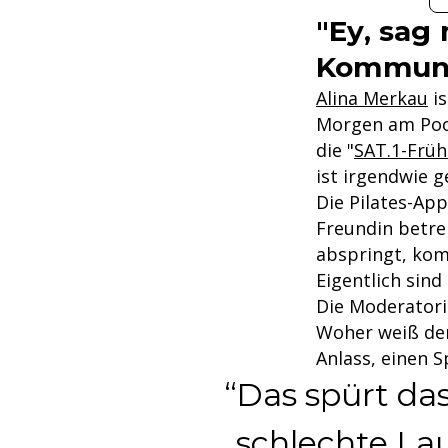
"Ey, sag
Kommuni
Alina Merkau
is
Morgen am Pool 
die "
SAT.1-Frü
ist irgendwie g
Die Pilates-Ap
Freundin betre
abspringt, kom
Eigentlich sind
Die Moderatori
Woher weiß der
Anlass, einen S
Das spürt da
schlechte La