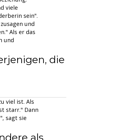
d viele
derberin sein".
e zusagen und
." Als er das
en und
rjenigen, die
viel ist. Als
st starr." Dann
", sagt sie
andere als