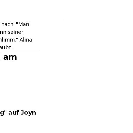
t nach: "Man
ann seiner
hlimm." Alina
aubt.
d am
g" auf Joyn