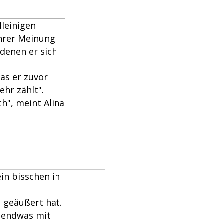
lleinigen
Ihrer Meinung
denen er sich
as er zuvor
ehr zählt".
ch", meint Alina
ein bisschen in
o geäußert hat.
rgendwas mit