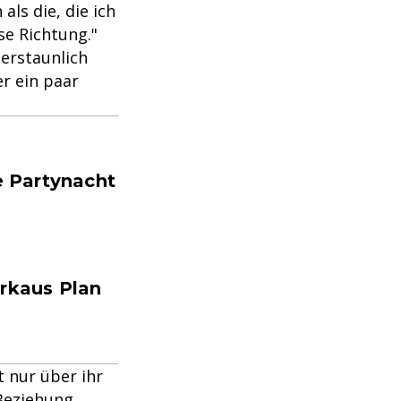
ls die, die ich
se Richtung."
 erstaunlich
er ein paar
te Partynacht
erkaus Plan
 nur über ihr
Beziehung.