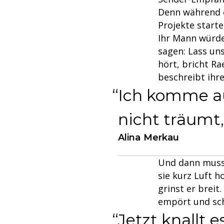
Denn während e
Projekte starte
Ihr Mann würde
sagen: Lass uns
hört, bricht Ra
beschreibt ihre
Ich komme au
nicht träumt, 
Alina Merkau
Und dann muss s
sie kurz Luft h
grinst er breit
empört und sch
Jetzt knallt e