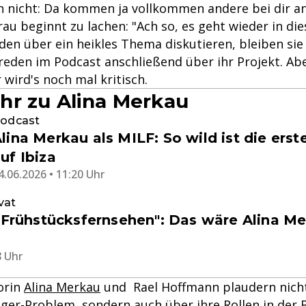
 nicht: Da kommen ja vollkommen andere bei dir an a
rau beginnt zu lachen: "Ach so, es geht wieder in die
den über ein heikles Thema diskutieren, bleiben sie
reden im Podcast anschließend über ihr Projekt. Ab
wird's noch mal kritisch.
r zu Alina Merkau
odcast
lina Merkau als MILF: So wild ist die ers
uf Ibiza
4.06.2026 • 11:20 Uhr
vat
1-Frühstücksfernsehen": Das wäre Alina M
8 Uhr
orin
Alina Merkau
und Rael Hoffmann plaudern nicht
er-Problem, sondern auch über ihre Rollen in der 