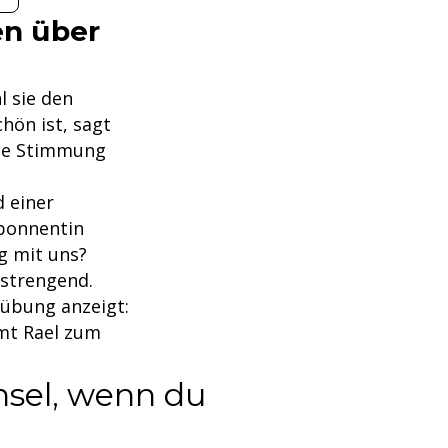
en über
 sie den
hön ist, sagt
Die Stimmung
 einer
Abonnentin
g mit uns?
nstrengend.
mübung anzeigt:
mmt Rael zum
nsel, wenn du