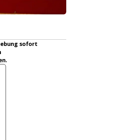
gebung sofort
m
en.