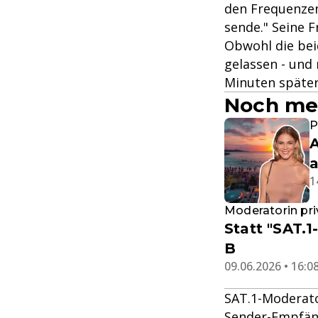
den Frequenzen
sende." Seine F
Obwohl die bei
gelassen - und 
Minuten später 
Noch meh
P
A
a
1
Moderatorin pri
Statt "SAT.
B
09.06.2026 • 16:0
SAT.1-Moderat
Sender-Empfäng