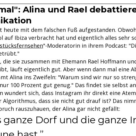
 mal": Alina und Rael debattier
kation
t heute mit dem falschen Fuß aufgestanden. Obwohl
auf Ibiza verbracht hat und eigentlich alles sehr sc
hstücksfernsehen
"-Moderatorin in ihrem Podcast: "
etrübt."
p, die sie zusammen mit Ehemann Rael Hoffmann und
ibt, läuft eigentlich gut. Aber wenn dann mal eine 
mt Alina ins Zweifeln: "Warum sind wir nur so stren
 nur 100 Prozent gut genug." Das findet sie selbst a
n wundert sich, dass Instagram ihr direkt eine Ate
 Algorithmus, dass sie nicht gut drauf ist? Das ni
pruch rauszuhauen, der Alina gar nicht gefällt:
s ganze Dorf und die ganze I
une hast.