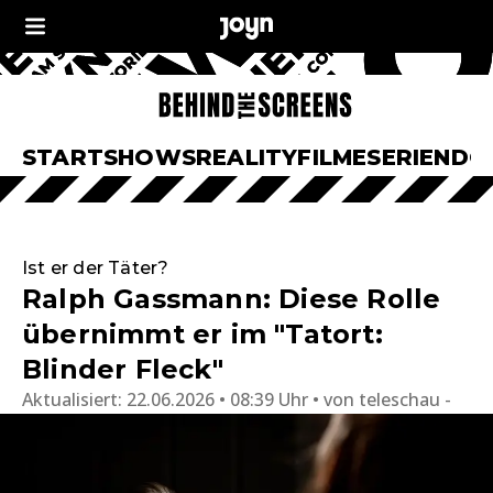
START
SHOWS
REALITY
FILME
SERIEN
DO
Ist er der Täter?
Ralph Gassmann: Diese Rolle
übernimmt er im "Tatort:
Blinder Fleck"
Aktualisiert:
22.06.2026 • 08:39 Uhr
von
teleschau -