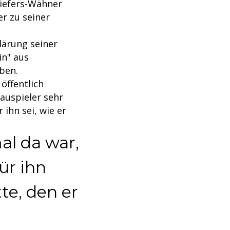
 Liefers-Wähner
er zu seiner
lärung seiner
in" aus
ben.
 öffentlich
auspieler sehr
ihn sei, wie er
al da war,
ür ihn
te, den er