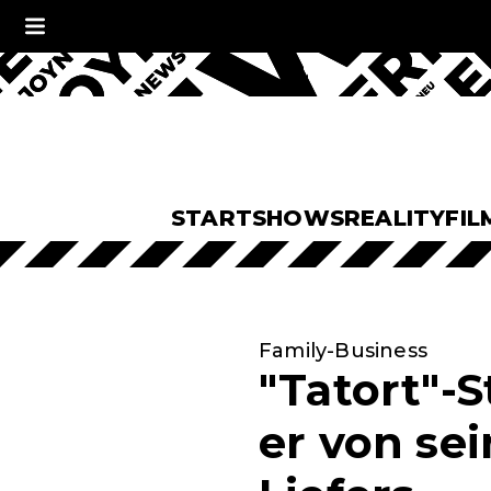
START
SHOWS
REALITY
FIL
Family-Business
"Tatort"-
er von se