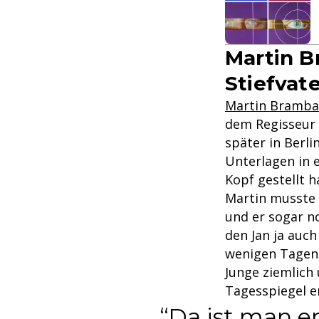
Martin B
Stiefvat
Martin Bramba
dem Regisseur 
später in Berli
Unterlagen in 
Kopf gestellt h
Martin musste e
und er sogar n
den Jan ja auch
wenigen Tagen 
Junge ziemlich
Tagesspiegel e
Da ist man e