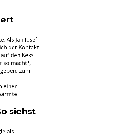
ert
. Als Jan Josef
sich der Kontakt
n auf den Keks
r so macht",
gegeben, zum
h einen
hwärmte
o siehst
le als