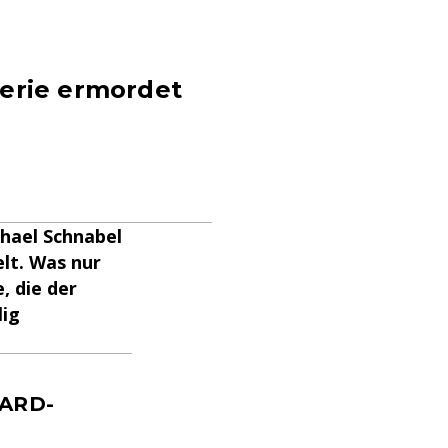
Serie ermordet
chael Schnabel
elt. Was nur
, die der
lig
 ARD-