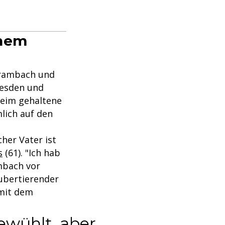
inem
 Brambach und
resden und
eheim gehaltene
lich auf den
cher Vater ist
s
(61). "Ich hab
ambach vor
ubertierender
 mit dem
ewühlt, aber