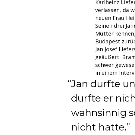
Karlheinz Liefe
verlassen, da w
neuen Frau He
Seinen drei Jah
Mutter kenneng
Budapest zurüc
Jan Josef Liefe
geäußert. Bram
schwer gewesen
in einem Interv
Jan durfte un
durfte er nich
wahnsinnig sc
nicht hatte.