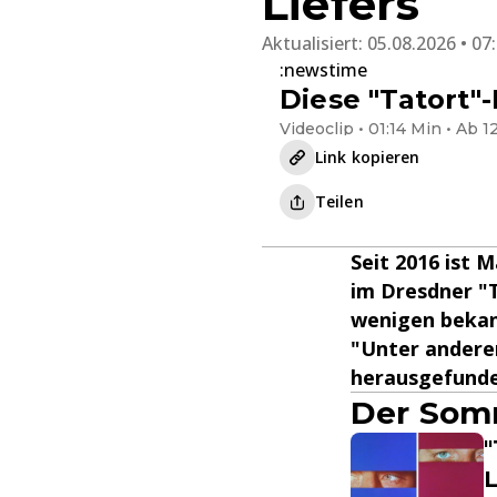
Liefers
Aktualisiert:
05.08.2026 • 07
:newstime
Diese "Tatort"
Videoclip • 01:14 Min • Ab 1
Link kopieren
Teilen
Seit 2016 ist 
im Dresdner "T
wenigen bekann
"Unter anderen
herausgefunde
Der Somm
"
L