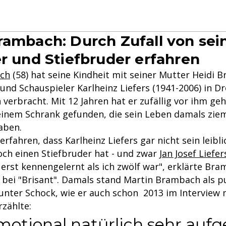
rambach: Durch Zufall von se
er und Stiefbruder erfahren
ch
(58) hat seine Kindheit mit seiner Mutter Heidi
und Schauspieler Karlheinz Liefers (1941-2006) in D
n verbracht. Mit 12 Jahren hat er zufällig vor ihm g
einem Schrank gefunden, die sein Leben damals ziem
aben.
rfahren, dass Karlheinz Liefers gar nicht sein leibli
och einen Stiefbruder hat - und zwar
Jan Josef Liefer
 erst kennengelernt als ich zwölf war", erklärte Br
bei "Brisant". Damals stand Martin Brambach als p
 unter Schock, wie er auch schon 2013 im Interview
rzählte:
motional natürlich sehr aufg