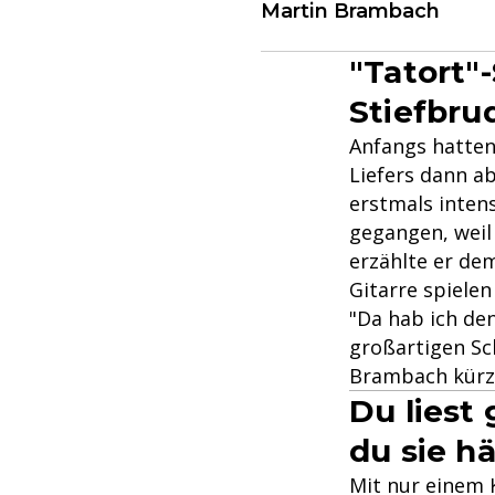
Martin Brambach
"Tatort"
Stiefbru
Anfangs hatten
Liefers dann ab
erstmals intens
gegangen, weil
erzählte er de
Gitarre spiele
"Da hab ich de
großartigen Sc
Brambach kürzli
Du liest
du sie hä
Mit nur einem K