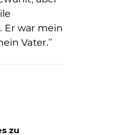
ile
. Er war mein
mein Vater.
es zu