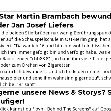
-Star Martin Brambach bewund
der Jan Josef Liefers
 die beiden Stiefbrüder nur wenig Berührungspunkte
er auf die Schauspielschule in Ost-Berlin ging, hat 
iviert. "Da war ich 16 und bin ihm wohl ein bissche
 ich ihm immer gefolgt bin und verfolgt habe, was e
m Radiosender "rbb88.8". Jan habe ihm viele Tipps 
n oder zum Drehen von Zigaretten.
n natürlich bewundert. Und ich finde den immer noc
hauspieler und sehe ihm wahnsinnig gerne zu", sc
ch bei "Brisant".
 gerne unsere News & Storys? S
ufiger!
lick kannst du "Joyn - Behind The Screens" auf Goog