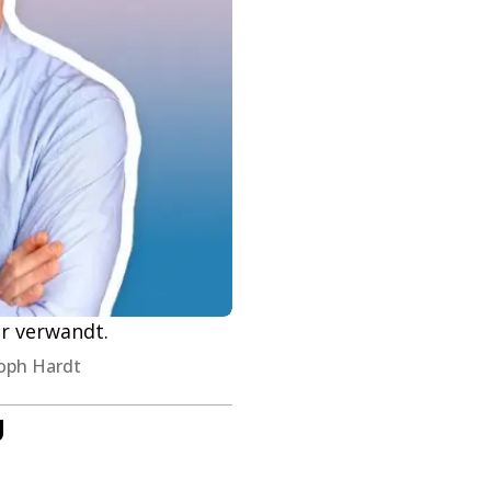
r verwandt.
toph Hardt
g