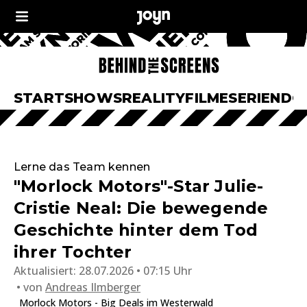
START
SHOWS
REALITY
FILME
SERIEN
DO
Lerne das Team kennen
"Morlock Motors"-Star Julie-
Cristie Neal: Die bewegende
Geschichte hinter dem Tod
ihrer Tochter
Aktualisiert:
28.07.2026 • 07:15 Uhr
von
Andreas Ilmberger
Morlock Motors - Big Deals im Westerwald