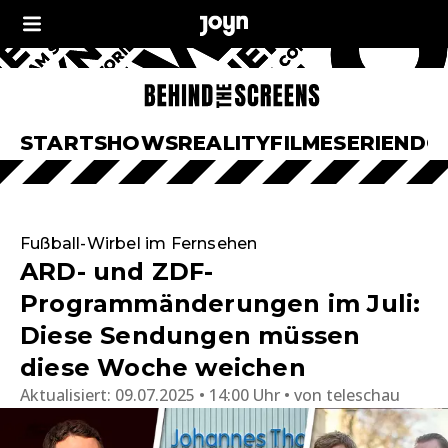
START
SHOWS
REALITY
FILME
SERIEN
DO
Fußball-Wirbel im Fernsehen
ARD- und ZDF-
Programmänderungen im Juli:
Diese Sendungen müssen
diese Woche weichen
Aktualisiert:
09.07.2025 • 14:00 Uhr
von
teleschau