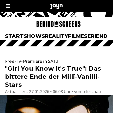
START
SHOWS
REALITY
FILME
SERIEN
DO
Free-TV-Premiere in SAT.1
"Girl You Know It's True": Das
bittere Ende der Milli-Vanilli-
Stars
Aktualisiert:
27.01.2026 • 06:08 Uhr
von
teleschau