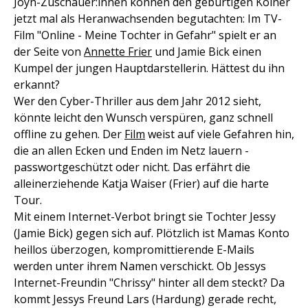
Joyn-Zuschauer:innen können den gebürtigen Kölner
jetzt mal als Heranwachsenden begutachten: Im TV-
Film "Online - Meine Tochter in Gefahr" spielt er an
der Seite von
Annette Frier
und Jamie Bick einen
Kumpel der jungen Hauptdarstellerin. Hättest du ihn
erkannt?
Wer den Cyber-Thriller aus dem Jahr 2012 sieht,
könnte leicht den Wunsch verspüren, ganz schnell
offline zu gehen. Der
Film
weist auf viele Gefahren hin,
die an allen Ecken und Enden im Netz lauern -
passwortgeschützt oder nicht. Das erfährt die
alleinerziehende Katja Waiser (Frier) auf die harte
Tour.
Mit einem Internet-Verbot bringt sie Tochter Jessy
(Jamie Bick) gegen sich auf. Plötzlich ist Mamas Konto
heillos überzogen, kompromittierende E-Mails
werden unter ihrem Namen verschickt. Ob Jessys
Internet-Freundin "Chrissy" hinter all dem steckt? Da
kommt Jessys Freund Lars (Hardung) gerade recht,