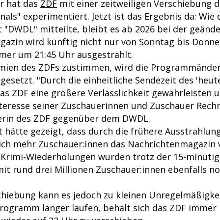
er hat das
ZDF
mit einer zeitweiligen Verschiebung d
nals" experimentiert. Jetzt ist das Ergebnis da: Wi
 "DWDL" mitteilte, bleibt es ab 2026 bei der geände
azin wird künftig nicht nur von Sonntag bis Donne
mmer um 21:45 Uhr ausgestrahlt.
emien des ZDFs zustimmen, wird die Programmänder
esetzt. "Durch die einheitliche Sendezeit des 'heut
 das ZDF eine größere Verlässlichkeit gewährleisten
teresse seiner Zuschauerinnen und Zuschauer Rech
herin des ZDF gegenüber dem DWDL.
 hätte gezeigt, dass durch die frühere Ausstrahlung
lich mehr Zuschauer:innen das Nachrichtenmagazin v
Krimi-Wiederholungen würden trotz der 15-minüti
it rund drei Millionen Zuschauer:innen ebenfalls n
chiebung kann es jedoch zu kleinen Unregelmäßigk
programm länger laufen, behält sich das ZDF immer 