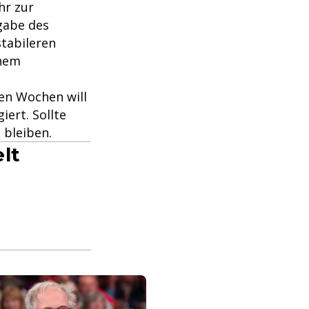
hr zur
gabe des
stabileren
inem
den Wochen will
ert. Sollte
 bleiben.
lt