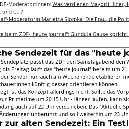
DF-Moderator:innen:
Was verdienen Maybrit Illner, 
 und Co.?
al"-Moderatorin Marietta Slomka: Die Frau, die Pol
re beim ZDF-"heute journal": Gundula Gause spricht
iche Sendezeit für das "heute j
 Sendeplatz passt das ZDF den Samstagabend den
bis Freitag läuft das "heute journal" bereits um 21.
 der Sender nun auch am Wochenende etablieren m
chauer:innen künftig besser orientieren können.
egt ist das Konzept allerdings nicht: Sollte das Vo
zur Primetime um 20:15 Uhr - länger laufen, kann si
dung auch auf 22 Uhr verschieben. Das "Aktuelle Sp
 Änderungen unberührt und soll weiterhin um 23 Uhr
 zur alten Sendezeit: Ein Test