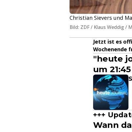
Christian Sievers und M
Bild: ZDF / Klaus Weddig / 
Jetzt ist es of
Wochenende frü
"heute j
um 21:45
S
+++ Updat
Wann das