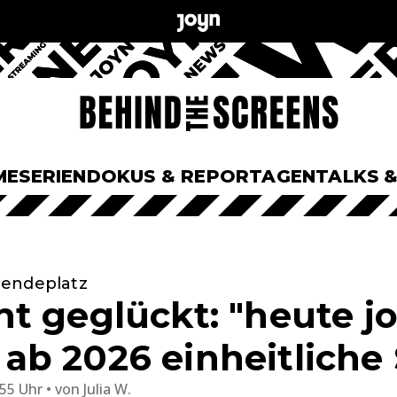
ME
SERIEN
DOKUS & REPORTAGEN
TALKS 
Sendeplatz
t geglückt: "heute jo
b 2026 einheitliche 
:55 Uhr
von
Julia W.