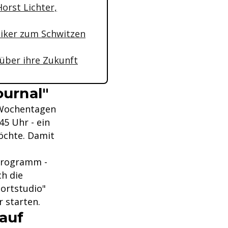
Horst Lichter,
itiker zum Schwitzen
 über ihre Zukunft
ournal"
 Wochentagen
45 Uhr - ein
öchte. Damit
rprogramm -
ch die
ortstudio"
 starten.
lauf