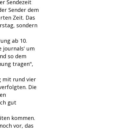
er Sendezeit
e der Sender dem
rten Zeit. Das
rstag, sondern
ung ab 10.
e journals' um
 und so dem
nung tragen",
 mit rund vier
erfolgten. Die
gen
och gut
eiten kommen.
noch vor, das