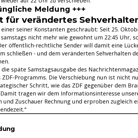
 wieder auf 22 Uhr zu verschieben.
üngliche Meldung +++
t für verändertes Sehverhalte
 einer seiner Konstanten geschraubt: Seit 25. Oktob
" samstags nicht mehr wie gewohnt um 22:45 Uhr, s
er öffentlich-rechtliche Sender will damit eine Lück
 schließen - und dem veränderten Sehverhalten d
en.
t die späte Samstagsausgabe des Nachrichtenmagazi
s ZDF-Programms. Die Verschiebung nun ist nicht n
rategischer Schritt, wie das ZDF gegenüber dem Br
"Damit tragen wir dem Informationsinteresse unser
 und Zuschauer Rechnung und erproben zugleich e
Sendezeit."
se & Informationen zum Inhalt
dung