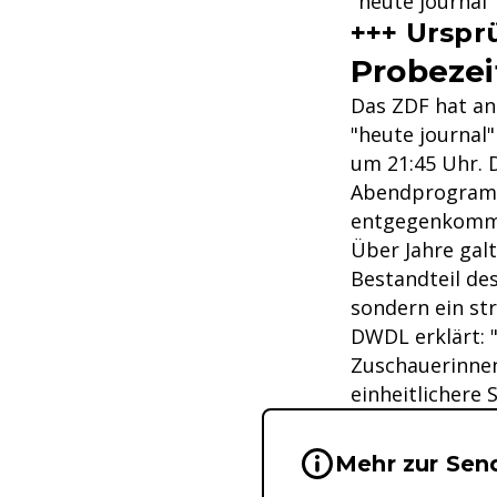
"heute journal"
+++ Urspr
Probezei
Das ZDF hat an
"heute journal
um 21:45 Uhr. D
Abendprogramm
entgegenkomm
Über Jahre gal
Bestandteil de
sondern ein st
DWDL erklärt: 
Zuschauerinnen
einheitlichere 
Wichtige Hinwei
Mehr zur Sen