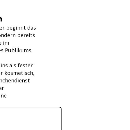
n
er beginnt das
ondern bereits
e im
es Publikums
ns als fester
ur kosmetisch,
anchendienst
er
ine