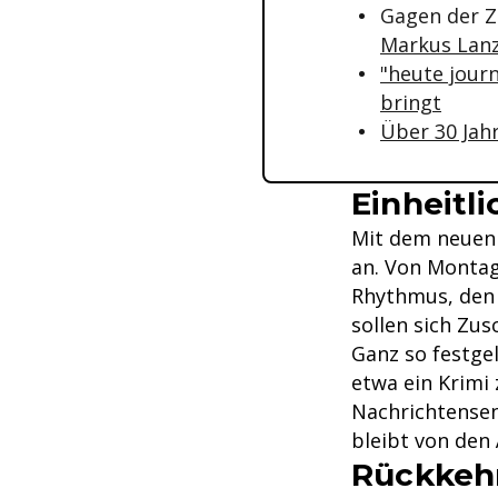
Gagen der Z
Markus Lanz
"heute journ
bringt
Über 30 Jah
Einheitl
Mit dem neuen
an. Von Montag 
Rhythmus, den
sollen sich Zus
Ganz so festgel
etwa ein Krimi 
Nachrichtensen
bleibt von den
Rückkehr