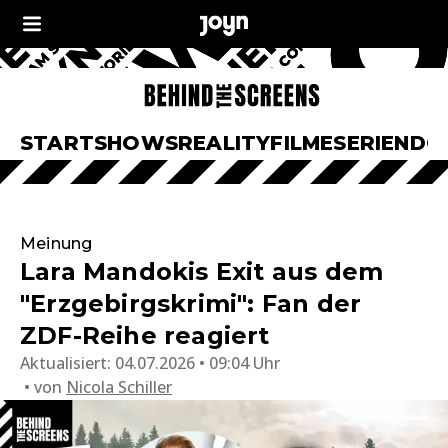
START
SHOWS
REALITY
FILME
SERIEN
DO
Meinung
Lara Mandokis Exit aus dem
"Erzgebirgskrimi": Fan der
ZDF-Reihe reagiert
Aktualisiert:
04.07.2026 • 09:04 Uhr
von
Nicola Schiller