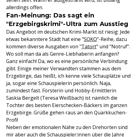
sehen sein. Wann er ausgestrahlt wird, ist bislang
allerdings offen.
Fan-Meinung: Das sagt ein
"Erzgebirgskrimi"-Ultra zum Ausstieg
Das Angebot im deutschen Krimi-Markt ist riesig: Jede
etwas bekanntere Stadt hat eine "
SOKO
"-Reihe, dazu
kommen diverse Ausgaben von "
Tatort
" und "Notruf".
Wo soll man da als Genre-Liebhaberin anfangen?
Ganz einfach! Da, wo es eine persönliche Verbindung
gibt. Einige meiner Verwandten stammen aus dem
Erzgebirge, das heißt, ich kenne viele Schauplätze und
ja, sogar eine Schauspielerin persönlich. Naja,
zumindest fast. Försterin und Hobby-Ermittlerin
Saskia Bergelt (Teresa Weißbach) ist nämlich die
Tochter des besten Eierschecken-Bäckers im ganzen
Erzgebirge. Grüße gehen raus an den Quarkkuchen-
Profi!
Neben der emotionalen Nähe zu den Drehorten sind
mir aber auch die Schauspieler:innen über die Jahre