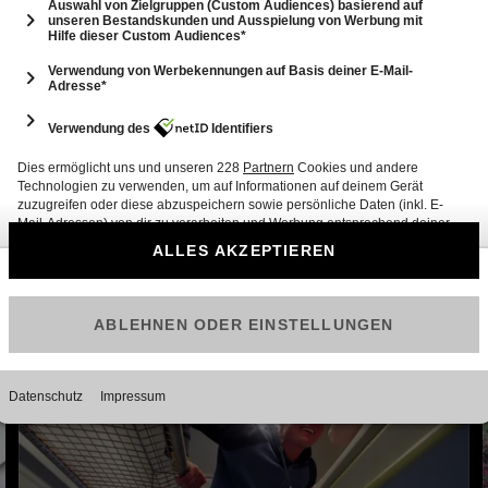
12
Traumurlaub im Vergleich: Florida oder Puerto
Rico?
92 Min.
Folge vom 22.02.2026
12