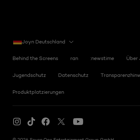
Joyn Deutschland
Behind the Screens
ran
:newstime
Über
Jugendschutz
Datenschutz
Transparenzhin
Produktplatzierungen
© 2026 Seven.One Entertainment Group GmbH