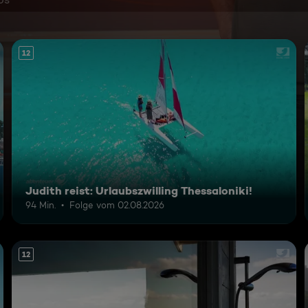
12
Judith reist: Urlaubszwilling Thessaloniki!
94 Min.
Folge vom 02.08.2026
12