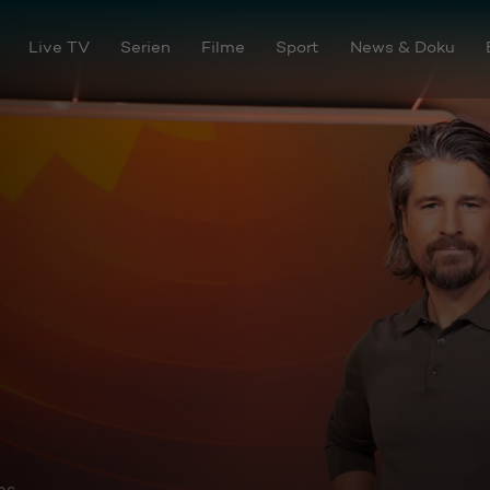
Live TV
Serien
Filme
Sport
News & Doku
os