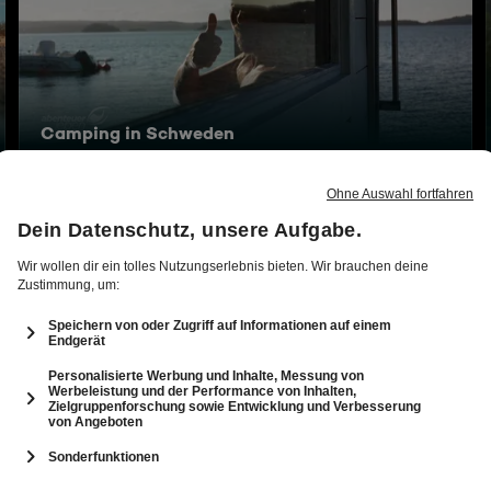
Camping in Schweden
92 Min.
Folge vom 17.05.2026
12
Schatzsuche für Erwachsene
92 Min.
Folge vom 26.04.2026