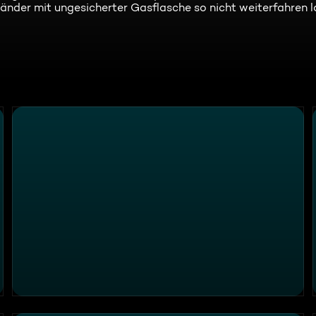
nder mit ungesicherter Gasflasche so nicht weiterfahren l
achsen
Panne auf der Autobahn - Autobahnpolizei Sittensen