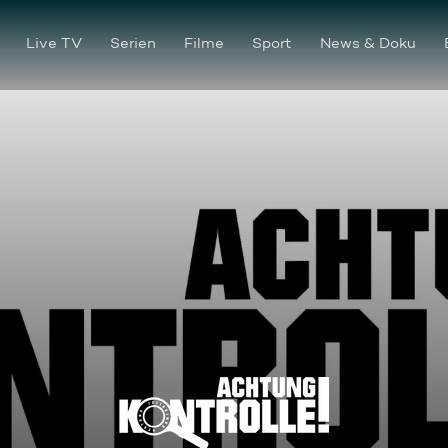
Live TV
Serien
Filme
Sport
News & Doku
Pärchen im Naturschutzpark