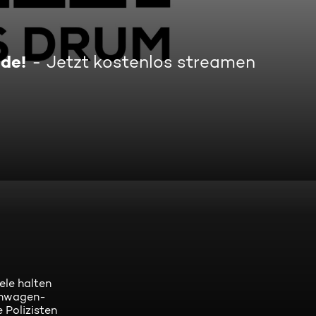
de!
Jetzt kostenlos streamen
t
ele halten
ohnwagen-
 Polizisten