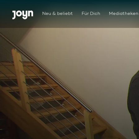
Zum Inhalt springen
Barrierefrei
Neu & beliebt
Für Dich
Mediatheken