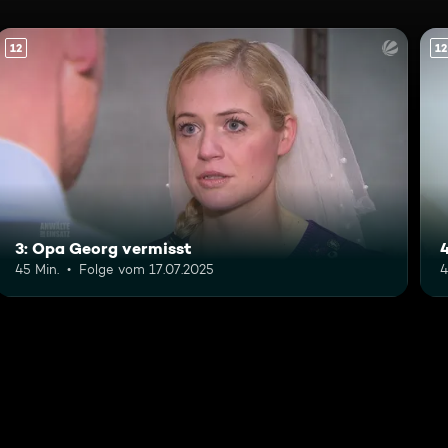
12
12
3: Opa Georg vermisst
45 Min.
Folge vom 17.07.2025
4