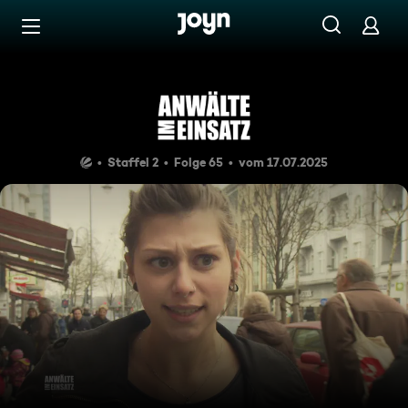
Zum Inhalt springen
Barrierefrei
Wer einmal lügt, dem glaubt 
Staffel 2
Folge 65
vom 17.07.2025